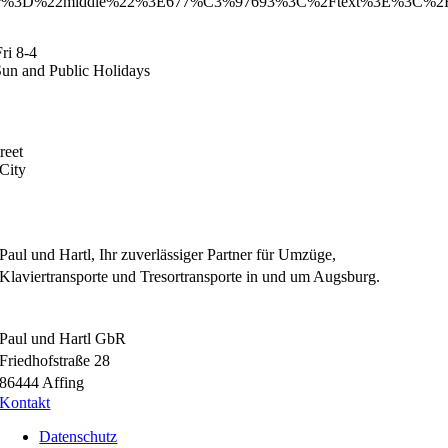
or%3D%22middle%22%3E677%C3%97693%3C%2Ftext%3E%3C%2
ri 8-4
Sun and Public Holidays
reet
City
Paul und Hartl, Ihr zuverlässiger Partner für Umzüge,
Klaviertransporte und Tresortransporte in und um Augsburg.
Paul und Hartl GbR
Friedhofstraße 28
86444 Affing
Kontakt
Datenschutz