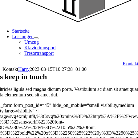
Startseite
Leistungen
Umzug
Klaviertransport
Tresortransport
Kontak
Kontakt
Harry
2023-03-15T10:27:28+01:00
s keep in touch
ltricies ligula sed magna dictum porta. Vestibulum ac diam sit amet qu
la elementum sed sit amet dui.
n_form form_post_id=“45″ hide_on_mobile=“small-visibility,medium-
ity,large-visibility“ /]
:image/svg+xml;utf8,%3Csvg%20xmlns%3D%22http%3A%2F%2
y%3D%22sans-serif%22%20font-
%3D%2230%22%20dy%3D%2210.5%22%20font-
ht%3D%22bold%22%20x%3D%2250%25%22%20y%3D%2250%25%2